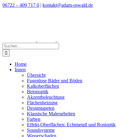
Zum
06722 – 409 717 0
|
kontakt@adam-oswald.de
Inhalt
springen
Suche
nach:
Home
Innen
Übersicht
Fugenlose Bäder und Böden
Kalkoberflächen
Betonoptik
Akzentbeleuchtung
Flächenheizung
Designtapeten
Klassische Malerarbeiten
Farben
Effekt-Oberflächen: Echtmetall und Rostoptik
Soundsysteme
Wasserschaden