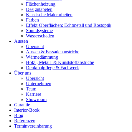
Flächenheizung
Designtapeten
Klassische Malerarbeiten
Farben
Effekt-Oberflächen: Echtmetall und Rostoptik
Soundsysteme
Wasserschaden
Aussen
Übersicht
Aussen & Fassadenanstriche
Wärmedämmung
Holz-, Metall- & Kunststoffanstriche
Denkmalpflege & Fachwerk
Über uns
Übersicht
Unternehmen
Team
Karriere
Showroom
Garantie
Interior-Book
Blog
Referenzen
Terminvereinbarung