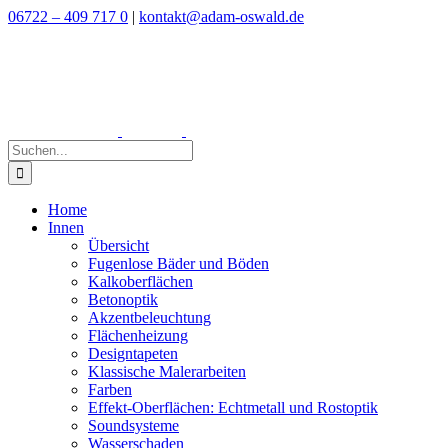
Zum
06722 – 409 717 0
|
kontakt@adam-oswald.de
Inhalt
springen
Suche
nach:
Home
Innen
Übersicht
Fugenlose Bäder und Böden
Kalkoberflächen
Betonoptik
Akzentbeleuchtung
Flächenheizung
Designtapeten
Klassische Malerarbeiten
Farben
Effekt-Oberflächen: Echtmetall und Rostoptik
Soundsysteme
Wasserschaden