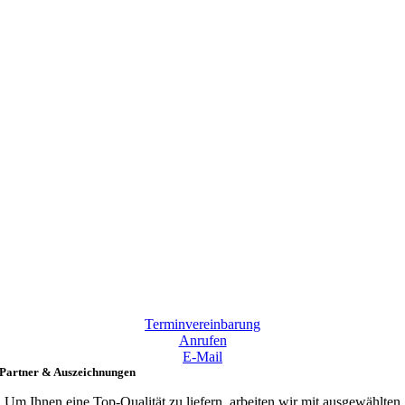
Terminvereinbarung
Anrufen
E-Mail
Partner & Auszeichnungen
Um Ihnen eine Top-Qualität zu liefern, arbeiten wir mit ausgewählten