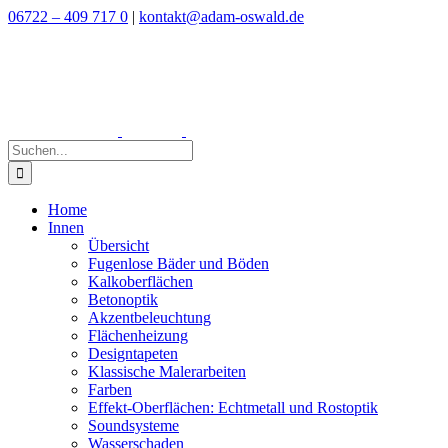
Zum
06722 – 409 717 0
|
kontakt@adam-oswald.de
Inhalt
springen
Suche
nach:
Home
Innen
Übersicht
Fugenlose Bäder und Böden
Kalkoberflächen
Betonoptik
Akzentbeleuchtung
Flächenheizung
Designtapeten
Klassische Malerarbeiten
Farben
Effekt-Oberflächen: Echtmetall und Rostoptik
Soundsysteme
Wasserschaden