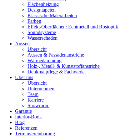
Flächenheizung
Designtapeten
Klassische Malerarbeiten
Farben
Effekt-Oberflächen: Echtmetall und Rostoptik
Soundsysteme
Wasserschaden
Aussen
Übersicht
Aussen & Fassadenanstriche
Wärmedämmung
Holz-, Metall- & Kunststoffanstriche
Denkmalpflege & Fachwerk
Über uns
Übersicht
Unternehmen
Team
Karriere
Showroom
Garantie
Interior-Book
Blog
Referenzen
Terminvereinbarung