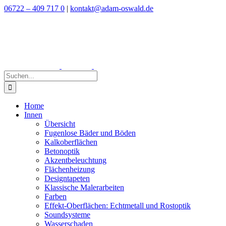
Zum
06722 – 409 717 0
|
kontakt@adam-oswald.de
Inhalt
springen
Suche
nach:
Home
Innen
Übersicht
Fugenlose Bäder und Böden
Kalkoberflächen
Betonoptik
Akzentbeleuchtung
Flächenheizung
Designtapeten
Klassische Malerarbeiten
Farben
Effekt-Oberflächen: Echtmetall und Rostoptik
Soundsysteme
Wasserschaden