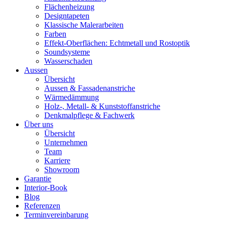
Flächenheizung
Designtapeten
Klassische Malerarbeiten
Farben
Effekt-Oberflächen: Echtmetall und Rostoptik
Soundsysteme
Wasserschaden
Aussen
Übersicht
Aussen & Fassadenanstriche
Wärmedämmung
Holz-, Metall- & Kunststoffanstriche
Denkmalpflege & Fachwerk
Über uns
Übersicht
Unternehmen
Team
Karriere
Showroom
Garantie
Interior-Book
Blog
Referenzen
Terminvereinbarung