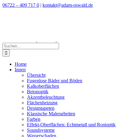
Zum
06722 – 409 717 0
|
kontakt@adam-oswald.de
Inhalt
springen
Suche
nach:
Home
Innen
Übersicht
Fugenlose Bäder und Böden
Kalkoberflächen
Betonoptik
Akzentbeleuchtung
Flächenheizung
Designtapeten
Klassische Malerarbeiten
Farben
Effekt-Oberflächen: Echtmetall und Rostoptik
Soundsysteme
Wasserschaden