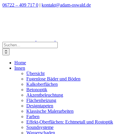
Zum
06722 – 409 717 0
|
kontakt@adam-oswald.de
Inhalt
springen
Suche
nach:
Home
Innen
Übersicht
Fugenlose Bäder und Böden
Kalkoberflächen
Betonoptik
Akzentbeleuchtung
Flächenheizung
Designtapeten
Klassische Malerarbeiten
Farben
Effekt-Oberflächen: Echtmetall und Rostoptik
Soundsysteme
Wasserschaden