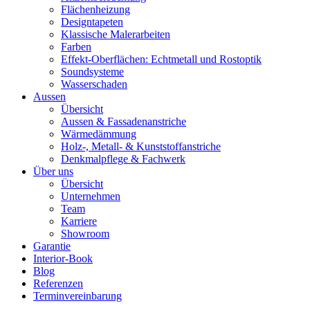
Flächenheizung
Designtapeten
Klassische Malerarbeiten
Farben
Effekt-Oberflächen: Echtmetall und Rostoptik
Soundsysteme
Wasserschaden
Aussen
Übersicht
Aussen & Fassadenanstriche
Wärmedämmung
Holz-, Metall- & Kunststoffanstriche
Denkmalpflege & Fachwerk
Über uns
Übersicht
Unternehmen
Team
Karriere
Showroom
Garantie
Interior-Book
Blog
Referenzen
Terminvereinbarung