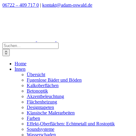
Zum
06722 – 409 717 0
|
kontakt@adam-oswald.de
Inhalt
springen
Suche
nach:
Home
Innen
Übersicht
Fugenlose Bäder und Böden
Kalkoberflächen
Betonoptik
Akzentbeleuchtung
Flächenheizung
Designtapeten
Klassische Malerarbeiten
Farben
Effekt-Oberflächen: Echtmetall und Rostoptik
Soundsysteme
Wasserschaden