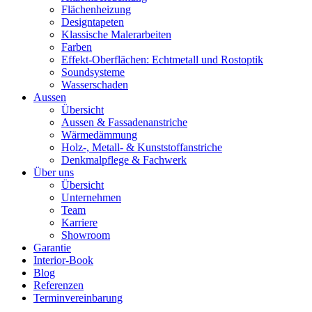
Flächenheizung
Designtapeten
Klassische Malerarbeiten
Farben
Effekt-Oberflächen: Echtmetall und Rostoptik
Soundsysteme
Wasserschaden
Aussen
Übersicht
Aussen & Fassadenanstriche
Wärmedämmung
Holz-, Metall- & Kunststoffanstriche
Denkmalpflege & Fachwerk
Über uns
Übersicht
Unternehmen
Team
Karriere
Showroom
Garantie
Interior-Book
Blog
Referenzen
Terminvereinbarung