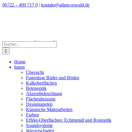
Zum
06722 – 409 717 0
|
kontakt@adam-oswald.de
Inhalt
springen
Suche
nach:
Home
Innen
Übersicht
Fugenlose Bäder und Böden
Kalkoberflächen
Betonoptik
Akzentbeleuchtung
Flächenheizung
Designtapeten
Klassische Malerarbeiten
Farben
Effekt-Oberflächen: Echtmetall und Rostoptik
Soundsysteme
Wasserschaden