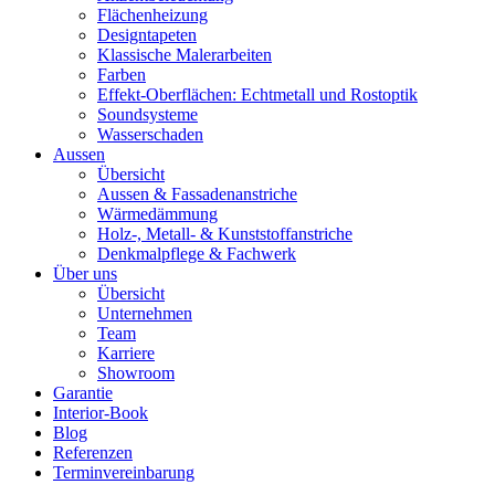
Flächenheizung
Designtapeten
Klassische Malerarbeiten
Farben
Effekt-Oberflächen: Echtmetall und Rostoptik
Soundsysteme
Wasserschaden
Aussen
Übersicht
Aussen & Fassadenanstriche
Wärmedämmung
Holz-, Metall- & Kunststoffanstriche
Denkmalpflege & Fachwerk
Über uns
Übersicht
Unternehmen
Team
Karriere
Showroom
Garantie
Interior-Book
Blog
Referenzen
Terminvereinbarung