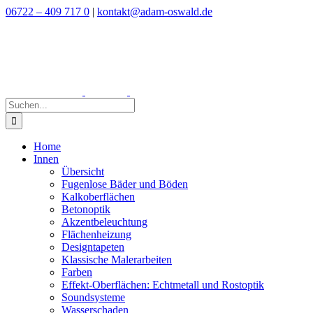
Zum
06722 – 409 717 0
|
kontakt@adam-oswald.de
Inhalt
springen
Suche
nach:
Home
Innen
Übersicht
Fugenlose Bäder und Böden
Kalkoberflächen
Betonoptik
Akzentbeleuchtung
Flächenheizung
Designtapeten
Klassische Malerarbeiten
Farben
Effekt-Oberflächen: Echtmetall und Rostoptik
Soundsysteme
Wasserschaden