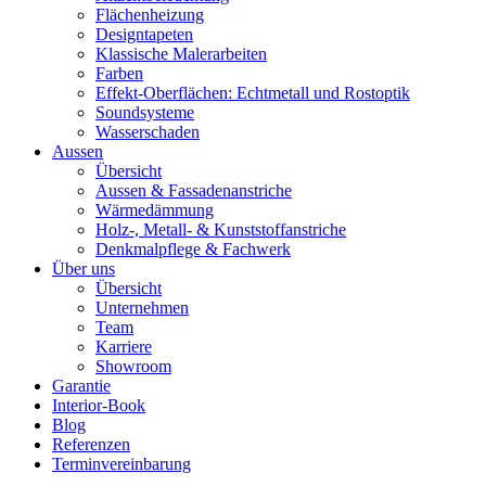
Flächenheizung
Designtapeten
Klassische Malerarbeiten
Farben
Effekt-Oberflächen: Echtmetall und Rostoptik
Soundsysteme
Wasserschaden
Aussen
Übersicht
Aussen & Fassadenanstriche
Wärmedämmung
Holz-, Metall- & Kunststoffanstriche
Denkmalpflege & Fachwerk
Über uns
Übersicht
Unternehmen
Team
Karriere
Showroom
Garantie
Interior-Book
Blog
Referenzen
Terminvereinbarung