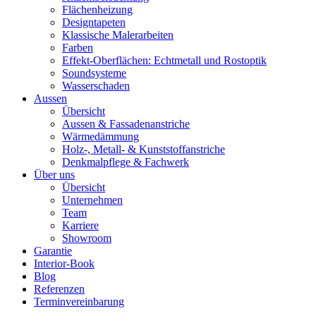
Flächenheizung
Designtapeten
Klassische Malerarbeiten
Farben
Effekt-Oberflächen: Echtmetall und Rostoptik
Soundsysteme
Wasserschaden
Aussen
Übersicht
Aussen & Fassadenanstriche
Wärmedämmung
Holz-, Metall- & Kunststoffanstriche
Denkmalpflege & Fachwerk
Über uns
Übersicht
Unternehmen
Team
Karriere
Showroom
Garantie
Interior-Book
Blog
Referenzen
Terminvereinbarung