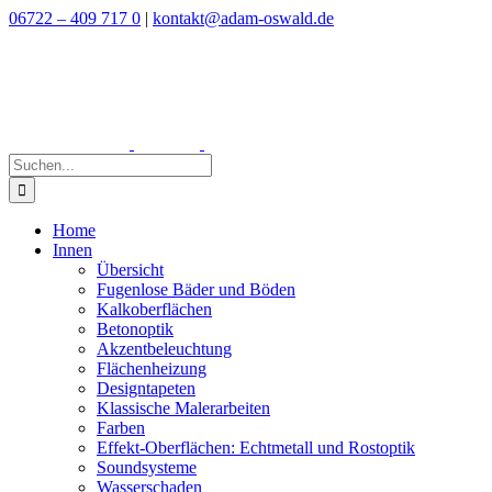
Zum
06722 – 409 717 0
|
kontakt@adam-oswald.de
Inhalt
springen
Suche
nach:
Home
Innen
Übersicht
Fugenlose Bäder und Böden
Kalkoberflächen
Betonoptik
Akzentbeleuchtung
Flächenheizung
Designtapeten
Klassische Malerarbeiten
Farben
Effekt-Oberflächen: Echtmetall und Rostoptik
Soundsysteme
Wasserschaden