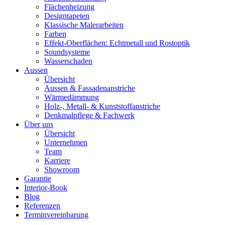
Flächenheizung
Designtapeten
Klassische Malerarbeiten
Farben
Effekt-Oberflächen: Echtmetall und Rostoptik
Soundsysteme
Wasserschaden
Aussen
Übersicht
Aussen & Fassadenanstriche
Wärmedämmung
Holz-, Metall- & Kunststoffanstriche
Denkmalpflege & Fachwerk
Über uns
Übersicht
Unternehmen
Team
Karriere
Showroom
Garantie
Interior-Book
Blog
Referenzen
Terminvereinbarung