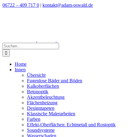
Zum
06722 – 409 717 0
|
kontakt@adam-oswald.de
Inhalt
springen
Suche
nach:
Home
Innen
Übersicht
Fugenlose Bäder und Böden
Kalkoberflächen
Betonoptik
Akzentbeleuchtung
Flächenheizung
Designtapeten
Klassische Malerarbeiten
Farben
Effekt-Oberflächen: Echtmetall und Rostoptik
Soundsysteme
Wasserschaden