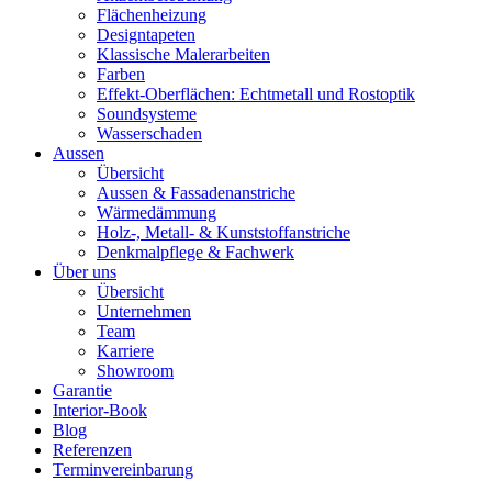
Flächenheizung
Designtapeten
Klassische Malerarbeiten
Farben
Effekt-Oberflächen: Echtmetall und Rostoptik
Soundsysteme
Wasserschaden
Aussen
Übersicht
Aussen & Fassadenanstriche
Wärmedämmung
Holz-, Metall- & Kunststoffanstriche
Denkmalpflege & Fachwerk
Über uns
Übersicht
Unternehmen
Team
Karriere
Showroom
Garantie
Interior-Book
Blog
Referenzen
Terminvereinbarung