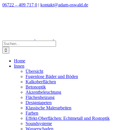
Zum
06722 – 409 717 0
|
kontakt@adam-oswald.de
Inhalt
springen
Suche
nach:
Home
Innen
Übersicht
Fugenlose Bäder und Böden
Kalkoberflächen
Betonoptik
Akzentbeleuchtung
Flächenheizung
Designtapeten
Klassische Malerarbeiten
Farben
Effekt-Oberflächen: Echtmetall und Rostoptik
Soundsysteme
Wasserschaden