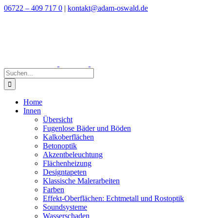
Zum
06722 – 409 717 0
|
kontakt@adam-oswald.de
Inhalt
springen
Suche
nach:
Home
Innen
Übersicht
Fugenlose Bäder und Böden
Kalkoberflächen
Betonoptik
Akzentbeleuchtung
Flächenheizung
Designtapeten
Klassische Malerarbeiten
Farben
Effekt-Oberflächen: Echtmetall und Rostoptik
Soundsysteme
Wasserschaden