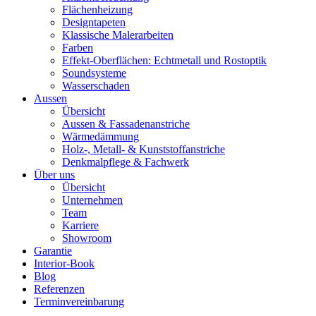
Flächenheizung
Designtapeten
Klassische Malerarbeiten
Farben
Effekt-Oberflächen: Echtmetall und Rostoptik
Soundsysteme
Wasserschaden
Aussen
Übersicht
Aussen & Fassadenanstriche
Wärmedämmung
Holz-, Metall- & Kunststoffanstriche
Denkmalpflege & Fachwerk
Über uns
Übersicht
Unternehmen
Team
Karriere
Showroom
Garantie
Interior-Book
Blog
Referenzen
Terminvereinbarung