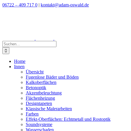
Zum
06722 – 409 717 0
|
kontakt@adam-oswald.de
Inhalt
springen
Suche
nach:
Home
Innen
Übersicht
Fugenlose Bäder und Böden
Kalkoberflächen
Betonoptik
Akzentbeleuchtung
Flächenheizung
Designtapeten
Klassische Malerarbeiten
Farben
Effekt-Oberflächen: Echtmetall und Rostoptik
Soundsysteme
Wasserschaden