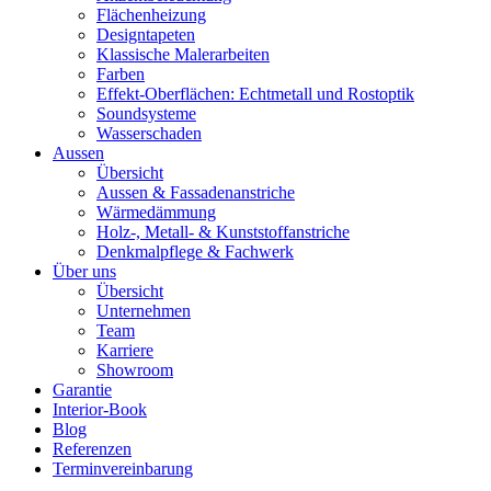
Flächenheizung
Designtapeten
Klassische Malerarbeiten
Farben
Effekt-Oberflächen: Echtmetall und Rostoptik
Soundsysteme
Wasserschaden
Aussen
Übersicht
Aussen & Fassadenanstriche
Wärmedämmung
Holz-, Metall- & Kunststoffanstriche
Denkmalpflege & Fachwerk
Über uns
Übersicht
Unternehmen
Team
Karriere
Showroom
Garantie
Interior-Book
Blog
Referenzen
Terminvereinbarung