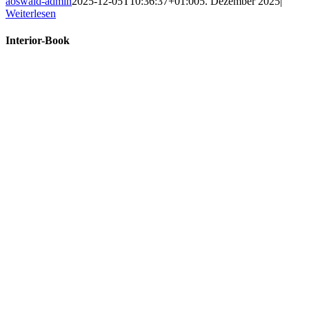
aoswald-admin
2025-12-05T10:36:37+01:00
5. Dezember 2025
|
Weiterlesen
Interior-Book