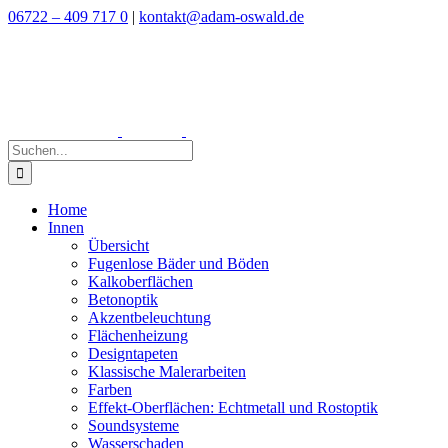
Zum
06722 – 409 717 0
|
kontakt@adam-oswald.de
Inhalt
springen
Suche
nach:
Home
Innen
Übersicht
Fugenlose Bäder und Böden
Kalkoberflächen
Betonoptik
Akzentbeleuchtung
Flächenheizung
Designtapeten
Klassische Malerarbeiten
Farben
Effekt-Oberflächen: Echtmetall und Rostoptik
Soundsysteme
Wasserschaden