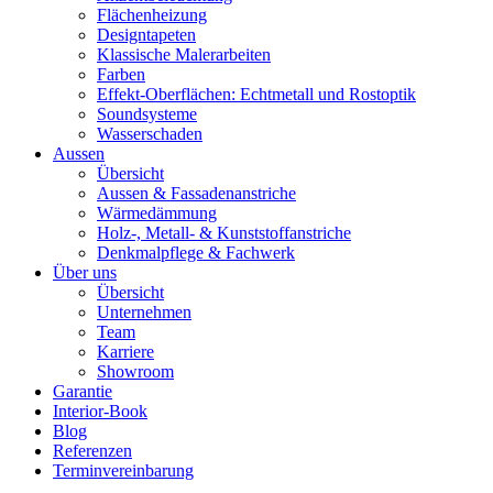
Flächenheizung
Designtapeten
Klassische Malerarbeiten
Farben
Effekt-Oberflächen: Echtmetall und Rostoptik
Soundsysteme
Wasserschaden
Aussen
Übersicht
Aussen & Fassadenanstriche
Wärmedämmung
Holz-, Metall- & Kunststoffanstriche
Denkmalpflege & Fachwerk
Über uns
Übersicht
Unternehmen
Team
Karriere
Showroom
Garantie
Interior-Book
Blog
Referenzen
Terminvereinbarung