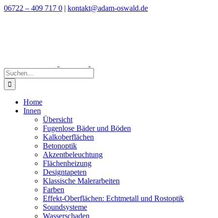
Zum
06722 – 409 717 0
|
kontakt@adam-oswald.de
Inhalt
springen
Suche
nach:
Home
Innen
Übersicht
Fugenlose Bäder und Böden
Kalkoberflächen
Betonoptik
Akzentbeleuchtung
Flächenheizung
Designtapeten
Klassische Malerarbeiten
Farben
Effekt-Oberflächen: Echtmetall und Rostoptik
Soundsysteme
Wasserschaden