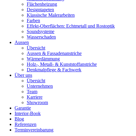
Flächenheizung
Designtapeten
Klassische Malerarbeiten
Farben
Effekt-Oberflächen: Echtmetall und Rostoptik
Soundsysteme
Wasserschaden
Aussen
Übersicht
Aussen & Fassadenanstriche
Wärmedämmung
Holz-, Metall- & Kunststoffanstriche
Denkmalpflege & Fachwerk
Über uns
Übersicht
Unternehmen
Team
Karriere
Showroom
Garantie
Interior-Book
Blog
Referenzen
Terminvereinbarung