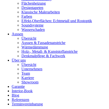
Flächenheizung
Designtapeten
Klassische Malerarbeiten
Farben
Effekt-Oberflächen: Echtmetall und Rostoptik
Soundsysteme
Wasserschaden
Aussen
Übersicht
Aussen & Fassadenanstriche
Wärmedämmung
Holz-, Metall- & Kunststoffanstriche
Denkmalpflege & Fachwerk
Über uns
Übersicht
Unternehmen
Team
Karriere
Showroom
Garantie
Interior-Book
Blog
Referenzen
Terminvereinbarung