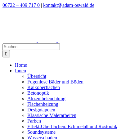
Zum
06722 – 409 717 0
|
kontakt@adam-oswald.de
Inhalt
springen
Suche
nach:
Home
Innen
Übersicht
Fugenlose Bäder und Böden
Kalkoberflächen
Betonoptik
Akzentbeleuchtung
Flächenheizung
Designtapeten
Klassische Malerarbeiten
Farben
Effekt-Oberflächen: Echtmetall und Rostoptik
Soundsysteme
Wasserschaden