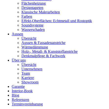
Flächenheizung
Designtapeten
Klassische Malerarbeiten
Farben
Effekt-Oberflächen: Echtmetall und Rostoptik
Soundsysteme
Wasserschaden
Aussen
Übersicht
Aussen & Fassadenanstriche
Wärmedämmung
Holz-, Metall- & Kunststoffanstriche
Denkmalpflege & Fachwerk
Über uns
Übersicht
Unternehmen
Team
Karriere
Showroom
Garantie
Interior-Book
Blog
Referenzen
Terminvereinbarung