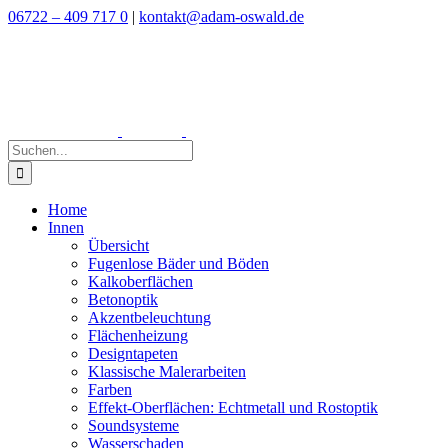
Zum
06722 – 409 717 0
|
kontakt@adam-oswald.de
Inhalt
springen
Suche
nach:
Home
Innen
Übersicht
Fugenlose Bäder und Böden
Kalkoberflächen
Betonoptik
Akzentbeleuchtung
Flächenheizung
Designtapeten
Klassische Malerarbeiten
Farben
Effekt-Oberflächen: Echtmetall und Rostoptik
Soundsysteme
Wasserschaden