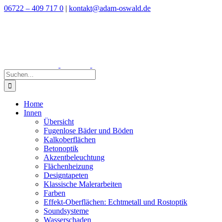
Zum
06722 – 409 717 0
|
kontakt@adam-oswald.de
Inhalt
springen
Suche
nach:
Home
Innen
Übersicht
Fugenlose Bäder und Böden
Kalkoberflächen
Betonoptik
Akzentbeleuchtung
Flächenheizung
Designtapeten
Klassische Malerarbeiten
Farben
Effekt-Oberflächen: Echtmetall und Rostoptik
Soundsysteme
Wasserschaden