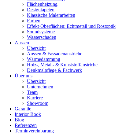
Flächenheizung
Designtapeten
Klassische Malerarbeiten
Farben
Effekt-Oberflächen: Echtmetall und Rostoptik
Soundsysteme
Wasserschaden
Aussen
Übersicht
Aussen & Fassadenanstriche
Wärmedämmung
Holz-, Metall- & Kunststoffanstriche
Denkmalpflege & Fachwerk
Über uns
Übersicht
Unternehmen
Team
Karriere
Showroom
Garantie
Interior-Book
Blog
Referenzen
Terminvereinbarung