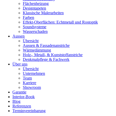
Flächenheizung
Designtapeten
Klassische Malerarbeiten
Farben
Effekt-Oberflächen: Echtmetall und Rostoptik
Soundsysteme
Wasserschaden
Aussen
Übersicht
Aussen & Fassadenanstriche
Wärmedämmung
Holz-, Metall- & Kunststoffanstriche
Denkmalpflege & Fachwerk
Über uns
Übersicht
Unternehmen
Team
Karriere
Showroom
Garantie
Interior-Book
Blog
Referenzen
Terminvereinbarung