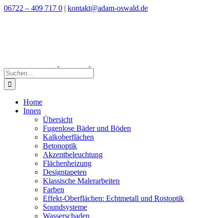
Zum
06722 – 409 717 0
|
kontakt@adam-oswald.de
Inhalt
springen
Suche
nach:
Home
Innen
Übersicht
Fugenlose Bäder und Böden
Kalkoberflächen
Betonoptik
Akzentbeleuchtung
Flächenheizung
Designtapeten
Klassische Malerarbeiten
Farben
Effekt-Oberflächen: Echtmetall und Rostoptik
Soundsysteme
Wasserschaden