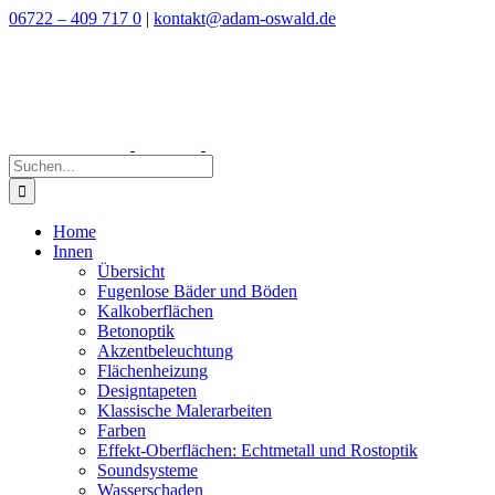
Zum
06722 – 409 717 0
|
kontakt@adam-oswald.de
Inhalt
springen
Suche
nach:
Home
Innen
Übersicht
Fugenlose Bäder und Böden
Kalkoberflächen
Betonoptik
Akzentbeleuchtung
Flächenheizung
Designtapeten
Klassische Malerarbeiten
Farben
Effekt-Oberflächen: Echtmetall und Rostoptik
Soundsysteme
Wasserschaden