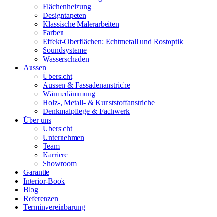
Flächenheizung
Designtapeten
Klassische Malerarbeiten
Farben
Effekt-Oberflächen: Echtmetall und Rostoptik
Soundsysteme
Wasserschaden
Aussen
Übersicht
Aussen & Fassadenanstriche
Wärmedämmung
Holz-, Metall- & Kunststoffanstriche
Denkmalpflege & Fachwerk
Über uns
Übersicht
Unternehmen
Team
Karriere
Showroom
Garantie
Interior-Book
Blog
Referenzen
Terminvereinbarung