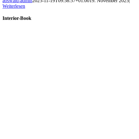
aoswald-admin
2025-11-19T09:58:57+01:00
19. November 2025
|
Weiterlesen
Interior-Book