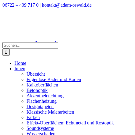
Zum
06722 – 409 717 0
|
kontakt@adam-oswald.de
Inhalt
springen
Suche
nach:
Home
Innen
Übersicht
Fugenlose Bäder und Böden
Kalkoberflächen
Betonoptik
Akzentbeleuchtung
Flächenheizung
Designtapeten
Klassische Malerarbeiten
Farben
Effekt-Oberflächen: Echtmetall und Rostoptik
Soundsysteme
Wasserschaden