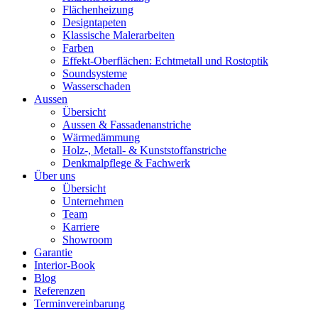
Flächenheizung
Designtapeten
Klassische Malerarbeiten
Farben
Effekt-Oberflächen: Echtmetall und Rostoptik
Soundsysteme
Wasserschaden
Aussen
Übersicht
Aussen & Fassadenanstriche
Wärmedämmung
Holz-, Metall- & Kunststoffanstriche
Denkmalpflege & Fachwerk
Über uns
Übersicht
Unternehmen
Team
Karriere
Showroom
Garantie
Interior-Book
Blog
Referenzen
Terminvereinbarung