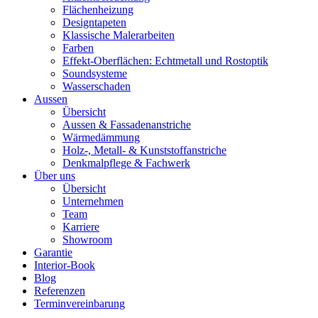
Flächenheizung
Designtapeten
Klassische Malerarbeiten
Farben
Effekt-Oberflächen: Echtmetall und Rostoptik
Soundsysteme
Wasserschaden
Aussen
Übersicht
Aussen & Fassadenanstriche
Wärmedämmung
Holz-, Metall- & Kunststoffanstriche
Denkmalpflege & Fachwerk
Über uns
Übersicht
Unternehmen
Team
Karriere
Showroom
Garantie
Interior-Book
Blog
Referenzen
Terminvereinbarung