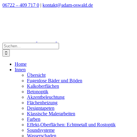
Zum
06722 – 409 717 0
|
kontakt@adam-oswald.de
Inhalt
springen
Suche
nach:
Home
Innen
Übersicht
Fugenlose Bäder und Böden
Kalkoberflächen
Betonoptik
Akzentbeleuchtung
Flächenheizung
Designtapeten
Klassische Malerarbeiten
Farben
Effekt-Oberflächen: Echtmetall und Rostoptik
Soundsysteme
Wasserschaden