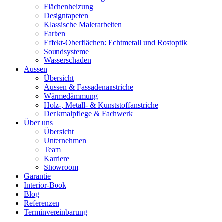
Flächenheizung
Designtapeten
Klassische Malerarbeiten
Farben
Effekt-Oberflächen: Echtmetall und Rostoptik
Soundsysteme
Wasserschaden
Aussen
Übersicht
Aussen & Fassadenanstriche
Wärmedämmung
Holz-, Metall- & Kunststoffanstriche
Denkmalpflege & Fachwerk
Über uns
Übersicht
Unternehmen
Team
Karriere
Showroom
Garantie
Interior-Book
Blog
Referenzen
Terminvereinbarung