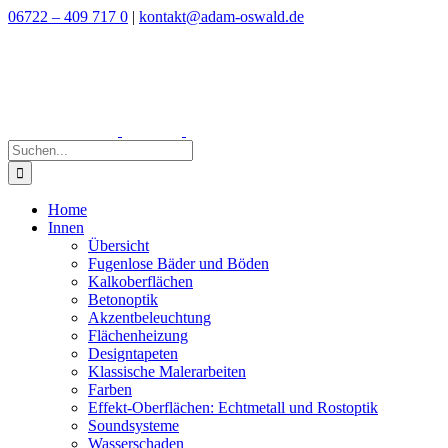
Zum
06722 – 409 717 0
|
kontakt@adam-oswald.de
Inhalt
springen
Suche
nach:
Home
Innen
Übersicht
Fugenlose Bäder und Böden
Kalkoberflächen
Betonoptik
Akzentbeleuchtung
Flächenheizung
Designtapeten
Klassische Malerarbeiten
Farben
Effekt-Oberflächen: Echtmetall und Rostoptik
Soundsysteme
Wasserschaden