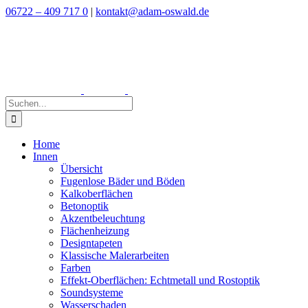
Zum
06722 – 409 717 0
|
kontakt@adam-oswald.de
Inhalt
springen
Suche
nach:
Home
Innen
Übersicht
Fugenlose Bäder und Böden
Kalkoberflächen
Betonoptik
Akzentbeleuchtung
Flächenheizung
Designtapeten
Klassische Malerarbeiten
Farben
Effekt-Oberflächen: Echtmetall und Rostoptik
Soundsysteme
Wasserschaden