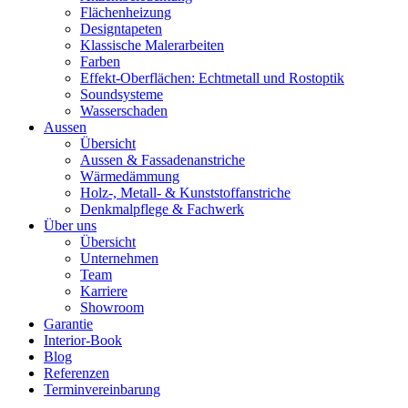
Flächenheizung
Designtapeten
Klassische Malerarbeiten
Farben
Effekt-Oberflächen: Echtmetall und Rostoptik
Soundsysteme
Wasserschaden
Aussen
Übersicht
Aussen & Fassadenanstriche
Wärmedämmung
Holz-, Metall- & Kunststoffanstriche
Denkmalpflege & Fachwerk
Über uns
Übersicht
Unternehmen
Team
Karriere
Showroom
Garantie
Interior-Book
Blog
Referenzen
Terminvereinbarung