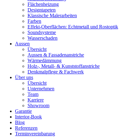
Flächenheizung
Designtapeten
Klassische Malerarbeiten
Farben
Effekt-Oberflächen: Echtmetall und Rostoptik
Soundsysteme
Wasserschaden
Aussen
Übersicht
Aussen & Fassadenanstriche
Wärmedämmung
Holz-, Metall- & Kunststoffanstriche
Denkmalpflege & Fachwerk
Über uns
Übersicht
Unternehmen
Team
Karriere
Showroom
Garantie
Interior-Book
Blog
Referenzen
Terminvereinbarung