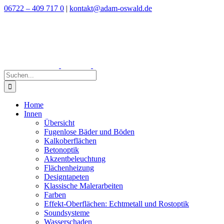
Zum
06722 – 409 717 0
|
kontakt@adam-oswald.de
Inhalt
springen
Suche
nach:
Home
Innen
Übersicht
Fugenlose Bäder und Böden
Kalkoberflächen
Betonoptik
Akzentbeleuchtung
Flächenheizung
Designtapeten
Klassische Malerarbeiten
Farben
Effekt-Oberflächen: Echtmetall und Rostoptik
Soundsysteme
Wasserschaden