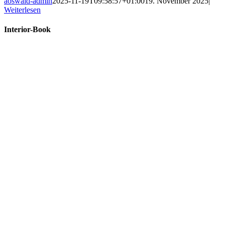
aoswald-admin
2025-11-19T09:58:57+01:00
19. November 2025
|
Weiterlesen
Interior-Book