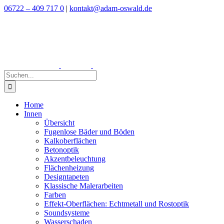
Zum
06722 – 409 717 0
|
kontakt@adam-oswald.de
Inhalt
springen
Suche
nach:
Home
Innen
Übersicht
Fugenlose Bäder und Böden
Kalkoberflächen
Betonoptik
Akzentbeleuchtung
Flächenheizung
Designtapeten
Klassische Malerarbeiten
Farben
Effekt-Oberflächen: Echtmetall und Rostoptik
Soundsysteme
Wasserschaden