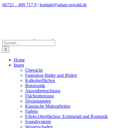
Zum
06722 – 409 717 0
|
kontakt@adam-oswald.de
Inhalt
springen
Suche
nach:
Home
Innen
Übersicht
Fugenlose Bäder und Böden
Kalkoberflächen
Betonoptik
Akzentbeleuchtung
Flächenheizung
Designtapeten
Klassische Malerarbeiten
Farben
Effekt-Oberflächen: Echtmetall und Rostoptik
Soundsysteme
Wasserschaden