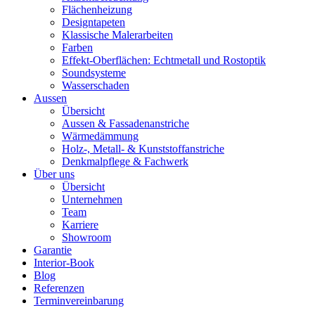
Flächenheizung
Designtapeten
Klassische Malerarbeiten
Farben
Effekt-Oberflächen: Echtmetall und Rostoptik
Soundsysteme
Wasserschaden
Aussen
Übersicht
Aussen & Fassadenanstriche
Wärmedämmung
Holz-, Metall- & Kunststoffanstriche
Denkmalpflege & Fachwerk
Über uns
Übersicht
Unternehmen
Team
Karriere
Showroom
Garantie
Interior-Book
Blog
Referenzen
Terminvereinbarung