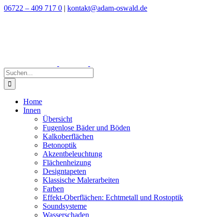
Zum
06722 – 409 717 0
|
kontakt@adam-oswald.de
Inhalt
springen
Suche
nach:
Home
Innen
Übersicht
Fugenlose Bäder und Böden
Kalkoberflächen
Betonoptik
Akzentbeleuchtung
Flächenheizung
Designtapeten
Klassische Malerarbeiten
Farben
Effekt-Oberflächen: Echtmetall und Rostoptik
Soundsysteme
Wasserschaden