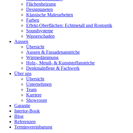
Flächenheizung
Designtapeten
Klassische Malerarbeiten
Farben
Effekt-Oberflächen: Echtmetall und Rostoptik
Soundsysteme
Wasserschaden
Aussen
Übersicht
Aussen & Fassadenanstriche
Wärmedämmung
Holz-, Metall- & Kunststoffanstriche
Denkmalpflege & Fachwerk
Über uns
Übersicht
Unternehmen
Team
Karriere
Showroom
Garantie
Interior-Book
Blog
Referenzen
Terminvereinbarung