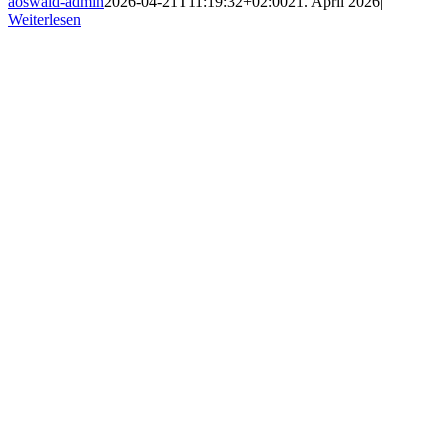
aoswald-admin
2026-04-21T11:19:32+02:00
21. April 2026
|
Weiterlesen