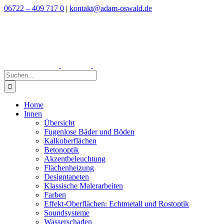
Zum
06722 – 409 717 0
|
kontakt@adam-oswald.de
Inhalt
springen
Suche
nach:
Home
Innen
Übersicht
Fugenlose Bäder und Böden
Kalkoberflächen
Betonoptik
Akzentbeleuchtung
Flächenheizung
Designtapeten
Klassische Malerarbeiten
Farben
Effekt-Oberflächen: Echtmetall und Rostoptik
Soundsysteme
Wasserschaden