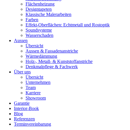
Flächenheizung
Designtapeten
Klassische Malerarbeiten
Farben
Effekt-Oberflächen: Echtmetall und Rostoptik
Soundsysteme
Wasserschaden
Aussen
Übersicht
Aussen & Fassadenanstriche
Wärmedämmung
Holz-, Metall- & Kunststoffanstriche
Denkmalpflege & Fachwerk
Über uns
Übersicht
Unternehmen
Team
Karriere
Showroom
Garantie
Interior-Book
Blog
Referenzen
Terminvereinbarung