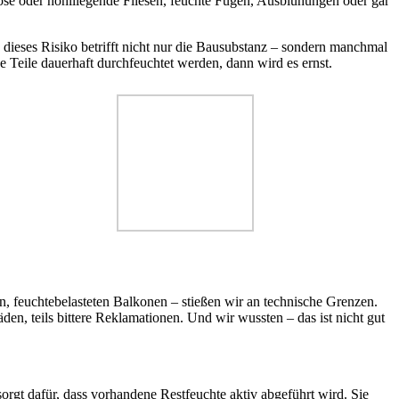
Lose oder hohlliegende Fliesen, feuchte Fugen, Ausblühungen oder gar
 dieses Risiko betrifft nicht nur die Bausubstanz – sondern manchmal
Teile dauerhaft durchfeuchtet werden, dann wird es ernst.
n, feuchtebelasteten Balkonen – stießen wir an technische Grenzen.
en, teils bittere Reklamationen. Und wir wussten – das ist nicht gut
sorgt dafür, dass vorhandene Restfeuchte aktiv abgeführt wird. Sie