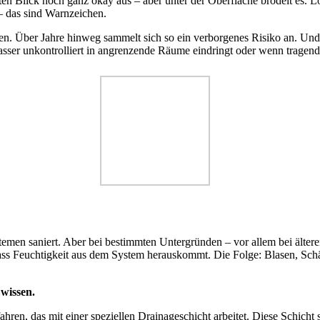
ten Blick noch ganz okay aus – aber unter der Oberfläche brodelt es. 
 – das sind Warnzeichen.
hen. Über Jahre hinweg sammelt sich so ein verborgenes Risiko an. Und
ser unkontrolliert in angrenzende Räume eindringt oder wenn tragende 
emen saniert. Aber bei bestimmten Untergründen – vor allem bei ältere
dass Feuchtigkeit aus dem System herauskommt. Die Folge: Blasen, Schäd
 wissen.
hren, das mit einer speziellen Drainageschicht arbeitet. Diese Schicht 