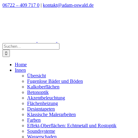
Zum
06722 – 409 717 0
|
kontakt@adam-oswald.de
Inhalt
springen
Suche
nach:
Home
Innen
Übersicht
Fugenlose Bäder und Böden
Kalkoberflächen
Betonoptik
Akzentbeleuchtung
Flächenheizung
Designtapeten
Klassische Malerarbeiten
Farben
Effekt-Oberflächen: Echtmetall und Rostoptik
Soundsysteme
Wasserschaden