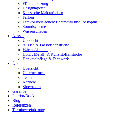
Flächenheizung
Designtapeten
Klassische Malerarbeiten
Farben
Effekt-Oberflächen: Echtmetall und Rostoptik
Soundsysteme
Wasserschaden
Aussen
Übersicht
Aussen & Fassadenanstriche
Wärmedämmung
Holz-, Metall- & Kunststoffanstriche
Denkmalpflege & Fachwerk
Über uns
Übersicht
Unternehmen
Team
Karriere
Showroom
Garantie
Interior-Book
Blog
Referenzen
Terminvereinbarung