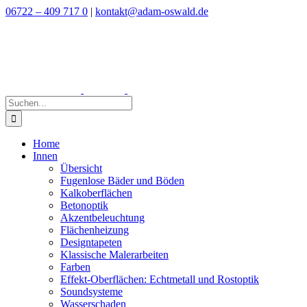
Zum
06722 – 409 717 0
|
kontakt@adam-oswald.de
Inhalt
springen
Suche
nach:
Home
Innen
Übersicht
Fugenlose Bäder und Böden
Kalkoberflächen
Betonoptik
Akzentbeleuchtung
Flächenheizung
Designtapeten
Klassische Malerarbeiten
Farben
Effekt-Oberflächen: Echtmetall und Rostoptik
Soundsysteme
Wasserschaden