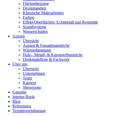
Flächenheizung
Designtapeten
Klassische Malerarbeiten
Farben
Effekt-Oberflächen: Echtmetall und Rostoptik
Soundsysteme
Wasserschaden
Aussen
Übersicht
Aussen & Fassadenanstriche
Wärmedämmung
Holz-, Metall- & Kunststoffanstriche
Denkmalpflege & Fachwerk
Über uns
Übersicht
Unternehmen
Team
Karriere
Showroom
Garantie
Interior-Book
Blog
Referenzen
Terminvereinbarung