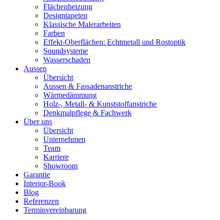
Flächenheizung
Designtapeten
Klassische Malerarbeiten
Farben
Effekt-Oberflächen: Echtmetall und Rostoptik
Soundsysteme
Wasserschaden
Aussen
Übersicht
Aussen & Fassadenanstriche
Wärmedämmung
Holz-, Metall- & Kunststoffanstriche
Denkmalpflege & Fachwerk
Über uns
Übersicht
Unternehmen
Team
Karriere
Showroom
Garantie
Interior-Book
Blog
Referenzen
Terminvereinbarung