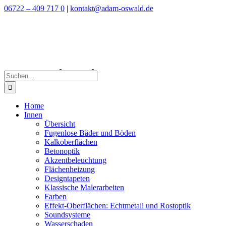
Zum
06722 – 409 717 0
|
kontakt@adam-oswald.de
Inhalt
springen
Suche
nach:
Home
Innen
Übersicht
Fugenlose Bäder und Böden
Kalkoberflächen
Betonoptik
Akzentbeleuchtung
Flächenheizung
Designtapeten
Klassische Malerarbeiten
Farben
Effekt-Oberflächen: Echtmetall und Rostoptik
Soundsysteme
Wasserschaden