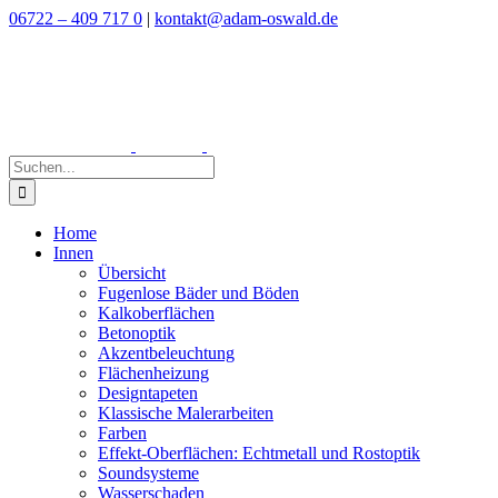
Zum
06722 – 409 717 0
|
kontakt@adam-oswald.de
Inhalt
springen
Suche
nach:
Home
Innen
Übersicht
Fugenlose Bäder und Böden
Kalkoberflächen
Betonoptik
Akzentbeleuchtung
Flächenheizung
Designtapeten
Klassische Malerarbeiten
Farben
Effekt-Oberflächen: Echtmetall und Rostoptik
Soundsysteme
Wasserschaden