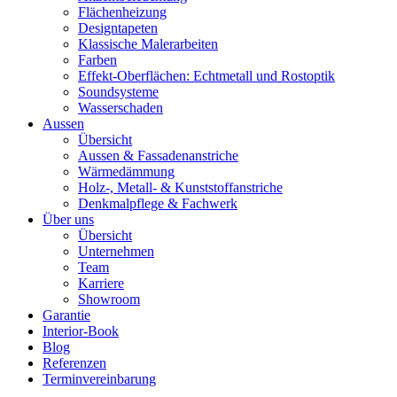
Flächenheizung
Designtapeten
Klassische Malerarbeiten
Farben
Effekt-Oberflächen: Echtmetall und Rostoptik
Soundsysteme
Wasserschaden
Aussen
Übersicht
Aussen & Fassadenanstriche
Wärmedämmung
Holz-, Metall- & Kunststoffanstriche
Denkmalpflege & Fachwerk
Über uns
Übersicht
Unternehmen
Team
Karriere
Showroom
Garantie
Interior-Book
Blog
Referenzen
Terminvereinbarung