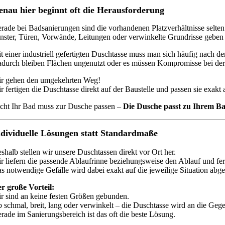
enau hier beginnt oft die Herausforderung
rade bei Badsanierungen sind die vorhandenen Platzverhältnisse selte
nster, Türen, Vorwände, Leitungen oder verwinkelte Grundrisse geben 
t einer industriell gefertigten Duschtasse muss man sich häufig nach 
durch bleiben Flächen ungenutzt oder es müssen Kompromisse bei der
r gehen den umgekehrten Weg!
r fertigen die Duschtasse direkt auf der Baustelle und passen sie exak
cht Ihr Bad muss zur Dusche passen –
Die Dusche passt zu Ihrem B
ndividuelle Lösungen statt Standardmaße
shalb stellen wir unsere Duschtassen direkt vor Ort her.
r liefern die passende Ablaufrinne beziehungsweise den Ablauf und fer
s notwendige Gefälle wird dabei exakt auf die jeweilige Situation abg
r große Vorteil:
r sind an keine festen Größen gebunden.
 schmal, breit, lang oder verwinkelt – die Duschtasse wird an die Ge
rade im Sanierungsbereich ist das oft die beste Lösung.