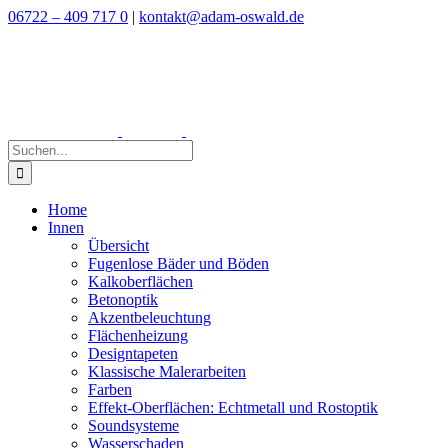
Zum
06722 – 409 717 0
|
kontakt@adam-oswald.de
Inhalt
springen
Suche
nach:
Home
Innen
Übersicht
Fugenlose Bäder und Böden
Kalkoberflächen
Betonoptik
Akzentbeleuchtung
Flächenheizung
Designtapeten
Klassische Malerarbeiten
Farben
Effekt-Oberflächen: Echtmetall und Rostoptik
Soundsysteme
Wasserschaden