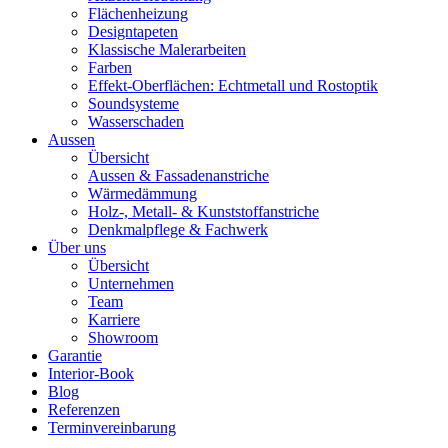
Flächenheizung
Designtapeten
Klassische Malerarbeiten
Farben
Effekt-Oberflächen: Echtmetall und Rostoptik
Soundsysteme
Wasserschaden
Aussen
Übersicht
Aussen & Fassadenanstriche
Wärmedämmung
Holz-, Metall- & Kunststoffanstriche
Denkmalpflege & Fachwerk
Über uns
Übersicht
Unternehmen
Team
Karriere
Showroom
Garantie
Interior-Book
Blog
Referenzen
Terminvereinbarung