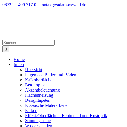
Zum
06722 – 409 717 0
|
kontakt@adam-oswald.de
Inhalt
springen
Suche
nach:
Home
Innen
Übersicht
Fugenlose Bäder und Böden
Kalkoberflächen
Betonoptik
Akzentbeleuchtung
Flächenheizung
Designtapeten
Klassische Malerarbeiten
Farben
Effekt-Oberflächen: Echtmetall und Rostoptik
Soundsysteme
Wasserschaden