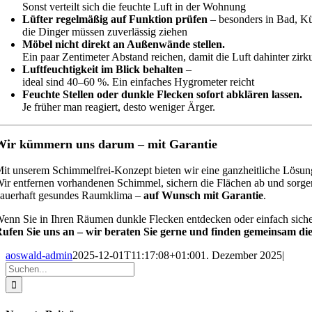
Sonst verteilt sich die feuchte Luft in der Wohnung
Lüfter regelmäßig auf Funktion prüfen
– besonders in Bad, 
die Dinger müssen zuverlässig ziehen
Möbel nicht direkt an Außenwände stellen.
Ein paar Zentimeter Abstand reichen, damit die Luft dahinter zirk
Luftfeuchtigkeit im Blick behalten
–
ideal sind 40–60 %. Ein einfaches Hygrometer reicht
Feuchte Stellen oder dunkle Flecken sofort abklären lassen.
Je früher man reagiert, desto weniger Ärger.
Wir kümmern uns darum – mit Garantie
it unserem Schimmelfrei-Konzept bieten wir eine ganzheitliche Lösung,
ir entfernen vorhandenen Schimmel, sichern die Flächen ab und sorgen 
auerhaft gesundes Raumklima –
auf Wunsch mit Garantie
.
enn Sie in Ihren Räumen dunkle Flecken entdecken oder einfach sicher 
ufen Sie uns an – wir beraten Sie gerne und finden gemeinsam di
aoswald-admin
2025-12-01T11:17:08+01:00
1. Dezember 2025
|
Suche
nach: