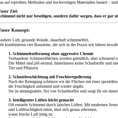
as auf erprobten Methoden und hochwertigen Materialien basiert – und
nser Ziel:
chimmel nicht nur beseitigen, sondern dafür sorgen, dass er gar
Unser Konzept:
aubere Luft, gesunde Wände, dauerhaft schimmelfrei.
ir kombinieren vier Bausteine, die sich in der Praxis seit Jahren bewäh
1. Schimmelentfernung ohne aggressive Chemie
Vorhandene Schimmelflächen werden gründlich, aber schonend en
Die Mittel sind pH-neutral, hinterlassen keine Schadstoffe und si
Tier und Pflanzen.
2. Schutzbeschichtung mit Feuchteregulierung
Nach der Reinigung schützen wir die Flächen mit einer speziellen
die Feuchtigkeit aufnimmt und wieder abgibt.
Sie ist atmungsaktiv, frei von Schadstoffen und sorgt für ein dau
3. Intelligentes Lüften leicht gemacht
Oft entsteht Schimmel durch falsches Lüften. Mit modernen Sensor
und Luftfeuchtigkeit misst, lässt sich genau erkennen,
wann frische Luft nötig ist.