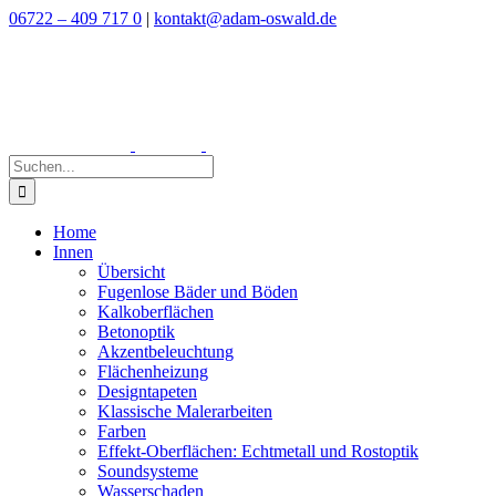
Zum
06722 – 409 717 0
|
kontakt@adam-oswald.de
Inhalt
springen
Suche
nach:
Home
Innen
Übersicht
Fugenlose Bäder und Böden
Kalkoberflächen
Betonoptik
Akzentbeleuchtung
Flächenheizung
Designtapeten
Klassische Malerarbeiten
Farben
Effekt-Oberflächen: Echtmetall und Rostoptik
Soundsysteme
Wasserschaden