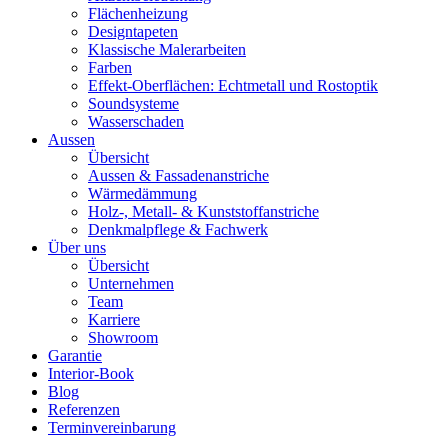
Flächenheizung
Designtapeten
Klassische Malerarbeiten
Farben
Effekt-Oberflächen: Echtmetall und Rostoptik
Soundsysteme
Wasserschaden
Aussen
Übersicht
Aussen & Fassadenanstriche
Wärmedämmung
Holz-, Metall- & Kunststoffanstriche
Denkmalpflege & Fachwerk
Über uns
Übersicht
Unternehmen
Team
Karriere
Showroom
Garantie
Interior-Book
Blog
Referenzen
Terminvereinbarung