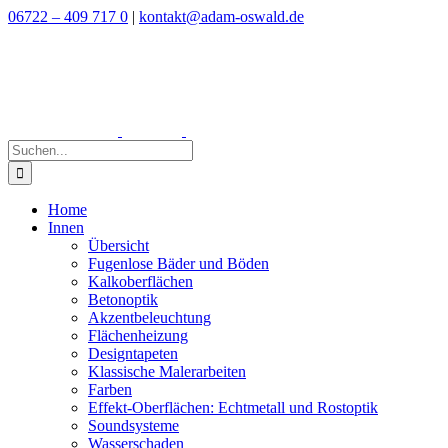
Zum
06722 – 409 717 0
|
kontakt@adam-oswald.de
Inhalt
springen
Suche
nach:
Home
Innen
Übersicht
Fugenlose Bäder und Böden
Kalkoberflächen
Betonoptik
Akzentbeleuchtung
Flächenheizung
Designtapeten
Klassische Malerarbeiten
Farben
Effekt-Oberflächen: Echtmetall und Rostoptik
Soundsysteme
Wasserschaden