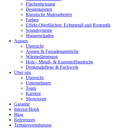
Flächenheizung
Designtapeten
Klassische Malerarbeiten
Farben
Effekt-Oberflächen: Echtmetall und Rostoptik
Soundsysteme
Wasserschaden
Aussen
Übersicht
Aussen & Fassadenanstriche
Wärmedämmung
Holz-, Metall- & Kunststoffanstriche
Denkmalpflege & Fachwerk
Über uns
Übersicht
Unternehmen
Team
Karriere
Showroom
Garantie
Interior-Book
Blog
Referenzen
Terminvereinbarung