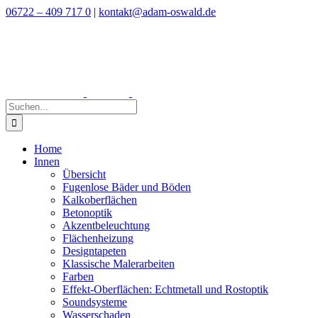
Zum
06722 – 409 717 0
|
kontakt@adam-oswald.de
Inhalt
springen
Suche
nach:
Home
Innen
Übersicht
Fugenlose Bäder und Böden
Kalkoberflächen
Betonoptik
Akzentbeleuchtung
Flächenheizung
Designtapeten
Klassische Malerarbeiten
Farben
Effekt-Oberflächen: Echtmetall und Rostoptik
Soundsysteme
Wasserschaden