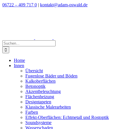
Zum
06722 – 409 717 0
|
kontakt@adam-oswald.de
Inhalt
springen
Suche
nach:
Home
Innen
Übersicht
Fugenlose Bäder und Böden
Kalkoberflächen
Betonoptik
Akzentbeleuchtung
Flächenheizung
Designtapeten
Klassische Malerarbeiten
Farben
Effekt-Oberflächen: Echtmetall und Rostoptik
Soundsysteme
Wasserschaden