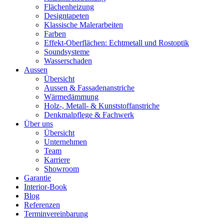
Flächenheizung
Designtapeten
Klassische Malerarbeiten
Farben
Effekt-Oberflächen: Echtmetall und Rostoptik
Soundsysteme
Wasserschaden
Aussen
Übersicht
Aussen & Fassadenanstriche
Wärmedämmung
Holz-, Metall- & Kunststoffanstriche
Denkmalpflege & Fachwerk
Über uns
Übersicht
Unternehmen
Team
Karriere
Showroom
Garantie
Interior-Book
Blog
Referenzen
Terminvereinbarung