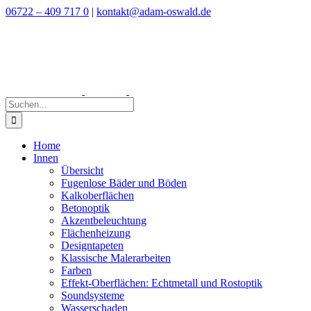
Zum
06722 – 409 717 0
|
kontakt@adam-oswald.de
Inhalt
springen
Suche
nach:
Home
Innen
Übersicht
Fugenlose Bäder und Böden
Kalkoberflächen
Betonoptik
Akzentbeleuchtung
Flächenheizung
Designtapeten
Klassische Malerarbeiten
Farben
Effekt-Oberflächen: Echtmetall und Rostoptik
Soundsysteme
Wasserschaden