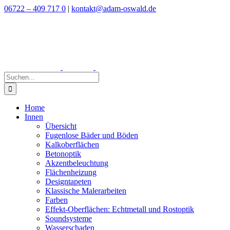
Zum
06722 – 409 717 0
|
kontakt@adam-oswald.de
Inhalt
springen
Suche
nach:
Home
Innen
Übersicht
Fugenlose Bäder und Böden
Kalkoberflächen
Betonoptik
Akzentbeleuchtung
Flächenheizung
Designtapeten
Klassische Malerarbeiten
Farben
Effekt-Oberflächen: Echtmetall und Rostoptik
Soundsysteme
Wasserschaden