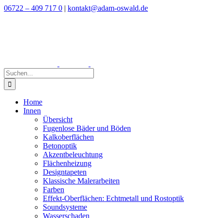
Zum
06722 – 409 717 0
|
kontakt@adam-oswald.de
Inhalt
springen
Suche
nach:
Home
Innen
Übersicht
Fugenlose Bäder und Böden
Kalkoberflächen
Betonoptik
Akzentbeleuchtung
Flächenheizung
Designtapeten
Klassische Malerarbeiten
Farben
Effekt-Oberflächen: Echtmetall und Rostoptik
Soundsysteme
Wasserschaden