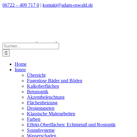
Zum
06722 – 409 717 0
|
kontakt@adam-oswald.de
Inhalt
springen
Suche
nach:
Home
Innen
Übersicht
Fugenlose Bäder und Böden
Kalkoberflächen
Betonoptik
Akzentbeleuchtung
Flächenheizung
Designtapeten
Klassische Malerarbeiten
Farben
Effekt-Oberflächen: Echtmetall und Rostoptik
Soundsysteme
Wasserschaden