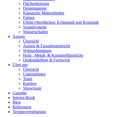
Flächenheizung
Designtapeten
Klassische Malerarbeiten
Farben
Effekt-Oberflächen: Echtmetall und Rostoptik
Soundsysteme
Wasserschaden
Aussen
Übersicht
Aussen & Fassadenanstriche
Wärmedämmung
Holz-, Metall- & Kunststoffanstriche
Denkmalpflege & Fachwerk
Über uns
Übersicht
Unternehmen
Team
Karriere
Showroom
Garantie
Interior-Book
Blog
Referenzen
Terminvereinbarung