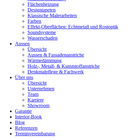
Flächenheizung
Designtapeten
Klassische Malerarbeiten
Farben
Effekt-Oberflächen: Echtmetall und Rostoptik
Soundsysteme
Wasserschaden
Aussen
Übersicht
Aussen & Fassadenanstriche
Wärmedämmung
Holz-, Metall- & Kunststoffanstriche
Denkmalpflege & Fachwerk
Über uns
Übersicht
Unternehmen
Team
Karriere
Showroom
Garantie
Interior-Book
Blog
Referenzen
Terminvereinbarung