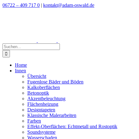
Zum
06722 – 409 717 0
|
kontakt@adam-oswald.de
Inhalt
springen
Suche
nach:
Home
Innen
Übersicht
Fugenlose Bäder und Böden
Kalkoberflächen
Betonoptik
Akzentbeleuchtung
Flächenheizung
Designtapeten
Klassische Malerarbeiten
Farben
Effekt-Oberflächen: Echtmetall und Rostoptik
Soundsysteme
Wasserschaden