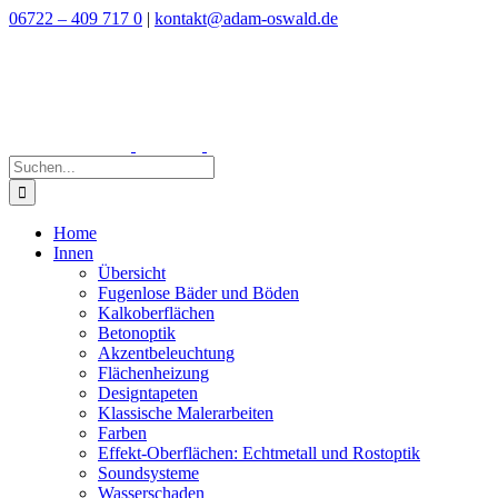
Zum
06722 – 409 717 0
|
kontakt@adam-oswald.de
Inhalt
springen
Suche
nach:
Home
Innen
Übersicht
Fugenlose Bäder und Böden
Kalkoberflächen
Betonoptik
Akzentbeleuchtung
Flächenheizung
Designtapeten
Klassische Malerarbeiten
Farben
Effekt-Oberflächen: Echtmetall und Rostoptik
Soundsysteme
Wasserschaden