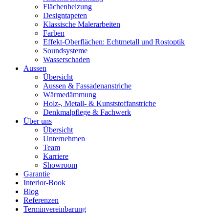
Flächenheizung
Designtapeten
Klassische Malerarbeiten
Farben
Effekt-Oberflächen: Echtmetall und Rostoptik
Soundsysteme
Wasserschaden
Aussen
Übersicht
Aussen & Fassadenanstriche
Wärmedämmung
Holz-, Metall- & Kunststoffanstriche
Denkmalpflege & Fachwerk
Über uns
Übersicht
Unternehmen
Team
Karriere
Showroom
Garantie
Interior-Book
Blog
Referenzen
Terminvereinbarung