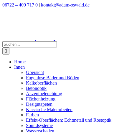
Zum
06722 – 409 717 0
|
kontakt@adam-oswald.de
Inhalt
springen
Suche
nach:
Home
Innen
Übersicht
Fugenlose Bäder und Böden
Kalkoberflächen
Betonoptik
Akzentbeleuchtung
Flächenheizung
Designtapeten
Klassische Malerarbeiten
Farben
Effekt-Oberflächen: Echtmetall und Rostoptik
Soundsysteme
Wasserschaden