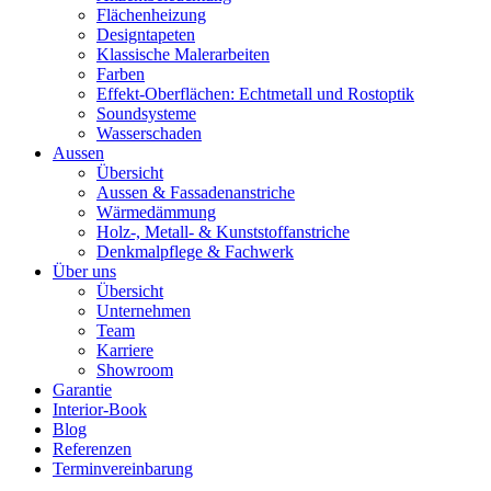
Flächenheizung
Designtapeten
Klassische Malerarbeiten
Farben
Effekt-Oberflächen: Echtmetall und Rostoptik
Soundsysteme
Wasserschaden
Aussen
Übersicht
Aussen & Fassadenanstriche
Wärmedämmung
Holz-, Metall- & Kunststoffanstriche
Denkmalpflege & Fachwerk
Über uns
Übersicht
Unternehmen
Team
Karriere
Showroom
Garantie
Interior-Book
Blog
Referenzen
Terminvereinbarung