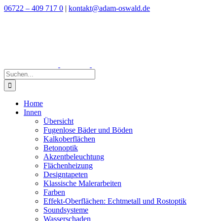
Zum
06722 – 409 717 0
|
kontakt@adam-oswald.de
Inhalt
springen
Suche
nach:
Home
Innen
Übersicht
Fugenlose Bäder und Böden
Kalkoberflächen
Betonoptik
Akzentbeleuchtung
Flächenheizung
Designtapeten
Klassische Malerarbeiten
Farben
Effekt-Oberflächen: Echtmetall und Rostoptik
Soundsysteme
Wasserschaden