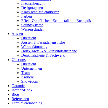
Flächenheizung
Designtapeten
Klassische Malerarbeiten
Farben
Effekt-Oberflächen: Echtmetall und Rostoptik
Soundsysteme
Wasserschaden
Aussen
Übersicht
Aussen & Fassadenanstriche
Wärmedämmung
Holz-, Metall- & Kunststoffanstriche
Denkmalpflege & Fachwerk
Über uns
Übersicht
Unternehmen
Team
Karriere
Showroom
Garantie
Interior-Book
Blog
Referenzen
Terminvereinbarung