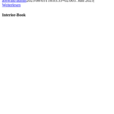
aoswald-admin
2025-06-05T16:03:35+02:00
5. Juni 2025
|
Weiterlesen
Interior-Book