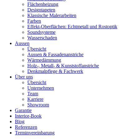
Flächenheizung
Designtapeten
Klassische Malerarbeiten
Farben
Effekt-Oberflächen: Echtmetall und Rostoptik
Soundsysteme
Wasserschaden
Aussen
Übersicht
Aussen & Fassadenanstriche
Wärmedämmung
Holz-, Metall- & Kunststoffanstriche
Denkmalpflege & Fachwerk
Über uns
Übersicht
Unternehmen
Team
Karriere
Showroom
Garantie
Interior-Book
Blog
Referenzen
Terminvereinbarung