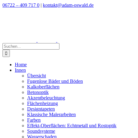
Zum
06722 – 409 717 0
|
kontakt@adam-oswald.de
Inhalt
springen
Suche
nach:
Home
Innen
Übersicht
Fugenlose Bäder und Böden
Kalkoberflächen
Betonoptik
Akzentbeleuchtung
Flächenheizung
Designtapeten
Klassische Malerarbeiten
Farben
Effekt-Oberflächen: Echtmetall und Rostoptik
Soundsysteme
Wasserschaden