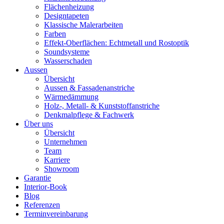
Flächenheizung
Designtapeten
Klassische Malerarbeiten
Farben
Effekt-Oberflächen: Echtmetall und Rostoptik
Soundsysteme
Wasserschaden
Aussen
Übersicht
Aussen & Fassadenanstriche
Wärmedämmung
Holz-, Metall- & Kunststoffanstriche
Denkmalpflege & Fachwerk
Über uns
Übersicht
Unternehmen
Team
Karriere
Showroom
Garantie
Interior-Book
Blog
Referenzen
Terminvereinbarung