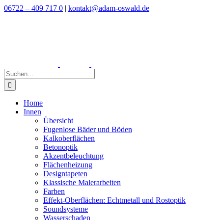
Zum
06722 – 409 717 0
|
kontakt@adam-oswald.de
Inhalt
springen
Suche
nach:
Home
Innen
Übersicht
Fugenlose Bäder und Böden
Kalkoberflächen
Betonoptik
Akzentbeleuchtung
Flächenheizung
Designtapeten
Klassische Malerarbeiten
Farben
Effekt-Oberflächen: Echtmetall und Rostoptik
Soundsysteme
Wasserschaden